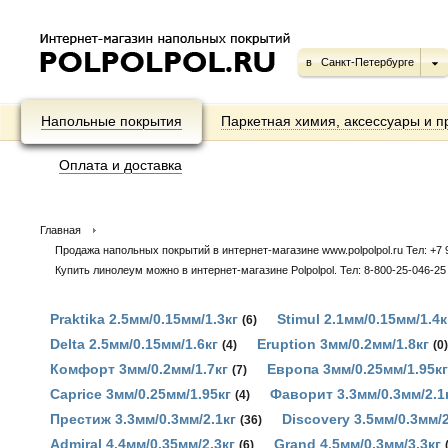
в
Санкт-Петербурге
Напольные покрытия
Паркетная химия, аксессуары и п
Оплата и доставка
Главная
Продажа напольных покрытий в интернет-магазине www.polpolpol.ru Тел: +7 9
Купить линолеум можно в интернет-магазине Polpolpol. Тел: 8-800-25-046-25
Praktika 2.5мм/0.15мм/1.3кг
Stimul 2.1мм/0.15мм/1.4к
(6)
Delta 2.5мм/0.15мм/1.6кг
Eruption 3мм/0.2мм/1.8кг
(4)
(0)
Комфорт 3мм/0.2мм/1.7кг
Европа 3мм/0.25мм/1.95кг
(7)
Caprice 3мм/0.25мм/1.95кг
Фаворит 3.3мм/0.3мм/2.1
(4)
Престиж 3.3мм/0.3мм/2.1кг
Discovery 3.5мм/0.3мм/2
(36)
Admiral 4.4мм/0.35мм/2.3кг
Grand 4.5мм/0.3мм/3.3кг
(6)