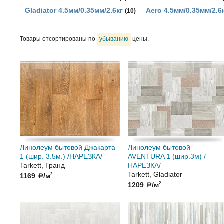
Gladiator 4.5мм/0.35мм/2.6кг
Aero 4.5мм/0.35мм/2.6
(10)
Товары отсортированы по
убыванию
цены.
Линолеум бытовой Джакарта
Линолеум бытовой
1 (шир. 3.5м.) /НАРЕЗКА/
AVENTURA 1 (шир.3м) /
Tarkett, Гранд
НАРЕЗКА/
Tarkett, Gladiator
1169
/м
2
a
1209
/м
2
a