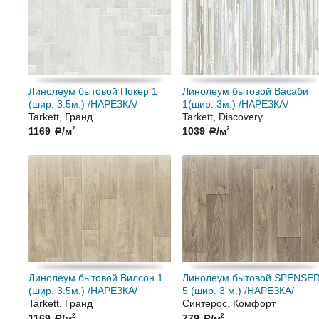
Линолеум бытовой Покер 1
Линолеум бытовой Васаби
(шир. 3.5м.) /НАРЕЗКА/
1(шир. 3м.) /НАРЕЗКА/
Tarkett, Гранд
Tarkett, Discovery
1169
/м
1039
/м
2
2
a
a
Линолеум бытовой Вилсон 1
Линолеум бытовой SPENSE
(шир. 3.5м.) /НАРЕЗКА/
5 (шир. 3 м.) /НАРЕЗКА/
Tarkett, Гранд
Синтерос, Комфорт
1169
/м
779
/м
2
2
a
a