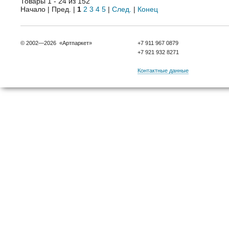
Товары 1 - 24 из 152
Начало | Пред. |
1
2
3
4
5
|
След.
|
Конец
© 2002—2026 «Артпаркет»
+7 911 967 0879
+7 921 932 8271
Контактные данные