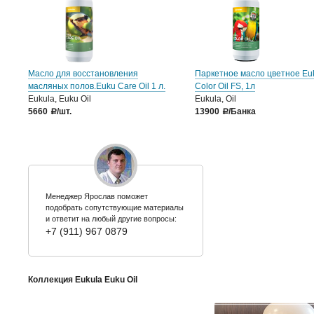
Масло для восстановления
Паркетное масло цветное Eu
масляных полов.Euku Care Oil 1 л.
Color Oil FS, 1л
Eukula, Euku Oil
Eukula, Oil
5660
/шт.
13900
/Банка
a
a
Менеджер Ярослав поможет
подобрать сопутствующие материалы
и ответит на любый другие вопросы:
+7 (911) 967 0879
Коллекция Eukula Euku Oil