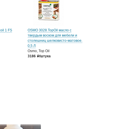
oil 1 FS
OSMO 3028.TopOil масло с
твердым воском для мебели и
столешниц шелковисто-матовое.
0,5 Л
Osmo, Top Oil
3186
/штука
a