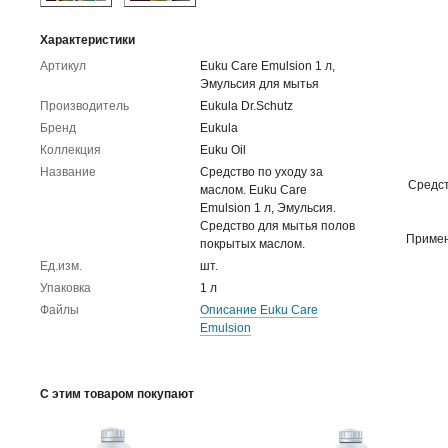
Характеристики
Артикул
Euku Care Emulsion 1 л,
Эмульсия для мытья
Производитель
Eukula Dr.Schutz
Бренд
Eukula
Коллекция
Euku Oil
Название
Средство по уходу за
Средст
маслом. Euku Care
Emulsion 1 л, Эмульсия.
Средство для мытья полов
Примен
покрытых маслом.
Ед.изм.
шт.
Упаковка
1 л
Файлы
Описание Euku Care
Emulsion
С этим товаром покупают