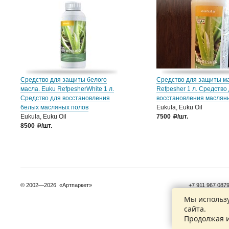
Средство для защиты белого
Средство для защиты ма
масла. Euku RefpesherWhite 1 л.
Refpesher 1 л. Средство
Средство для восстановления
восстановления масляны
белых масляных полов
Eukula, Euku Oil
Eukula, Euku Oil
7500
/шт.
a
8500
/шт.
a
© 2002—2026 «Артпаркет»
+7 911 967 087
+7 921 932 827
Мы использу
сайта.
Контактные да
Продолжая и