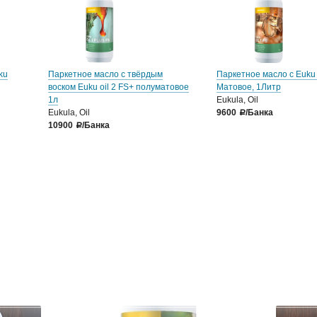
ku
Паркетное масло с твёрдым
Паркетное масло с Euku 
воском Euku oil 2 FS+ полуматовое
Матовое, 1Литр
1л
Eukula, Oil
Eukula, Oil
9600
/Банка
a
10900
/Банка
a