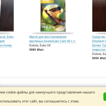
сла. Euku
Масло для восстановления
Средство 
 для
масляных полов.Euku Care Oil 1 л.
Emulsion 
х полов.
Eukula, Euku Oil
Белая. Ср
5660
/шт.
покрытых
a
Eukula, Eu
6050
/шт
a
9
1
ем cookie-файлы для наилучшего представления нашего
нные
спользовать этот сайт, вы соглашаетесь с этим.