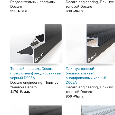
Разделительный профиль
Decaro engineering, Плинтус
Decaro
теневой Decaro
590
/м.п.
690
/м.п.
a
a
Теневой профиль Decaro
Плинтус теневой
(потолочный) анодированный
(универсальный)
черный D005А
анодированный черный
Decaro engineering, Плинтус
D003А
теневой Decaro
Decaro engineering, Плинтус
1170
/м.п.
теневой Decaro
a
950
/м.п.
a