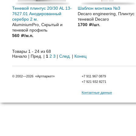
Теневой плинтус 20/30 AL 13-
Шаблон монтажа №3
7627.01 Анодированный
Decaro engineering, Плинтус
серебро 2 м.
теневой Decaro
AluminiumPro, Скрытый и
1700
/шт.
a
теневой профиль
560
/м.п.
a
Товары 1 - 24 из 68
Начало | Пред. |
1
2
3
|
След.
|
Конец
© 2002—2026 «Артпаркет»
+7 911 967 0879
+7 921 932 8271
Контактные данные