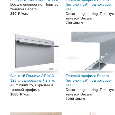
Decaro engineering, Плинтус
(потолочный) под покраску
теневой Decaro
D005
290
/м.п.
Decaro engineering, Плинтус
a
теневой Decaro
790
/м.п.
a
Скрытый Плинтус AlPro13 -
Теневой профиль Decaro
323 анодированный 2,7 м.
(потолочный) под покраску
AluminiumPro, Скрытый и
D006
теневой профиль
Decaro engineering, Плинтус
1068
/м.п.
теневой Decaro
a
1290
/м.п.
a