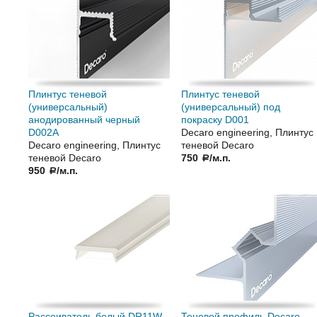
Плинтус теневой
Плинтус теневой
(универсальный)
(универсальный) под
анодированный черный
покраску D001
D002А
Decaro engineering, Плинтус
Decaro engineering, Плинтус
теневой Decaro
теневой Decaro
750
/м.п.
a
950
/м.п.
a
Рассеиватель белый DR11W
Теневой профиль Decaro