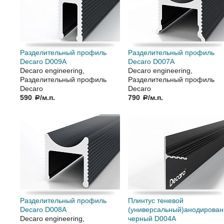
Разделительный профиль
Разделительный профиль
Decaro D009А
Decaro D007А
Decaro engineering,
Decaro engineering,
Разделительный профиль
Разделительный профиль
Decaro
Decaro
590
/м.п.
790
/м.п.
a
a
Разделительный профиль
Плинтус теневой
Decaro D008А
(универсальный)анодирова
Decaro engineering,
черный D004А