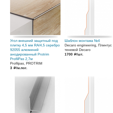
Угол внешний защитный под
Шаблон монтажа №4
плитку 4,5 мм RA/4,5 серебро
Decaro engineering, Плинтус
92055 алюминий
теневой Decaro
анодированный Protrim
1700
/шт.
a
ProfilPas 2,7м
Profilpas, PROTRIM
3
/м.пог.
a