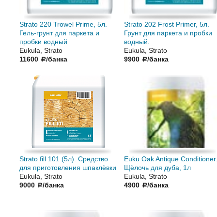
Strato 220 Trowel Prime, 5л.
Strato 202 Frost Primer, 5л.
Гель-грунт для паркета и
Грунт для паркета и пробки
пробки водный
водный.
Eukula, Strato
Eukula, Strato
11600
/банка
9900
/банка
a
a
Strato fill 101 (5л). Средство
Euku Oak Antique Conditioner
для приготовления шпаклёвки
Щёлочь для дуба, 1л
Eukula, Strato
Eukula, Strato
9000
/банка
4900
/банка
a
a