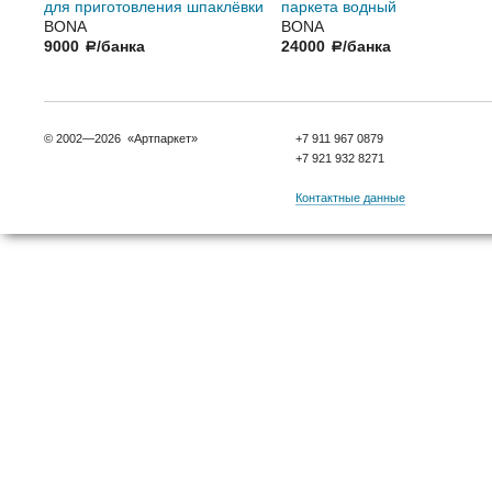
для приготовления шпаклёвки
паркета водный
BONA
BONA
9000
/банка
24000
/банка
a
a
© 2002—2026 «Артпаркет»
+7 911 967 0879
+7 921 932 8271
Контактные данные