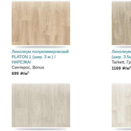
Линолеум полукоммерческий
Линолеум
PLATON 1 (шир. 3 м.) /
(шир. 3.5
НАРЕЗКА/
Tarkett, Г
Синтерос, Bonus
1169
/м
2
a
699
/м
2
a