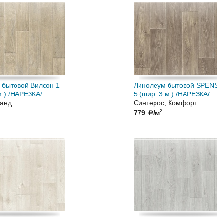
 бытовой Вилсон 1
Линолеум бытовой SPEN
м.) /НАРЕЗКА/
5 (шир. 3 м.) /НАРЕЗКА/
ранд
Синтерос, Комфорт
779
/м
2
a