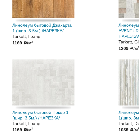
Линолеум бытовой Джакарта
Линолеум
1 (шир. 3.5м.) /НАРЕЗКА/
AVENTURA
Tarkett, Гранд
НАРЕЗКА/
Tarkett, G
1169
/м
2
a
1209
/м
2
a
Линолеум бытовой Покер 1
Линолеум
(шир. 3.5м.) /НАРЕЗКА/
1(шир. 3м
Tarkett, Гранд
Tarkett, D
1169
/м
1039
/м
2
2
a
a