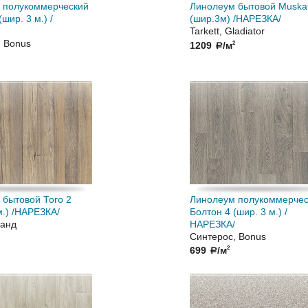
 полукоммерческий
Линолеум бытовой Muska
шир. 3 м.) /
(шир.3м) /НАРЕЗКА/
Tarkett, Gladiator
, Bonus
1209
/м
2
a
 бытовой Того 2
Линолеум полукоммерчес
м.) /НАРЕЗКА/
Болтон 4 (шир. 3 м.) /
ранд
НАРЕЗКА/
Синтерос, Bonus
699
/м
2
a