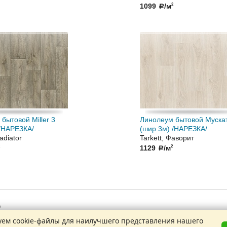
1099
/м
2
a
бытовой Miller 3
Линолеум бытовой Муска
 /НАРЕЗКА/
(шир.3м) /НАРЕЗКА/
ladiator
Tarkett, Фаворит
1129
/м
2
a
9
1
ем cookie-файлы для наилучшего представления нашего