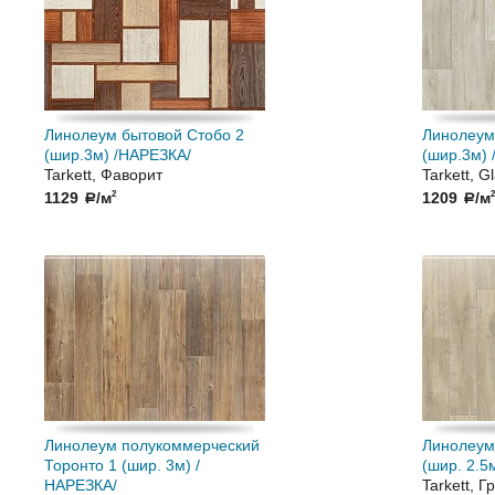
Линолеум бытовой Стобо 2
Линолеум 
(шир.3м) /НАРЕЗКА/
(шир.3м)
Tarkett, Фаворит
Tarkett, G
1129
/м
1209
/м
2
2
a
a
Линолеум полукоммерческий
Линолеум
Торонто 1 (шир. 3м) /
(шир. 2.5
НАРЕЗКА/
Tarkett, Г