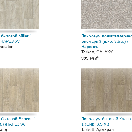
бытовой Miller 1
Линолеум полукоммерчес
 /НАРЕЗКА/
Бисмарк 3 (шир. 3.5м.) /
ladiator
Нарезка/
Tarkett, GALAXY
999
/м
2
a
 бытовой Вилсон 1
Линолеум бытовой Кальв
м.) /НАРЕЗКА/
1 (шир. 3.5 м.)
ранд
Tarkett, Адмирал