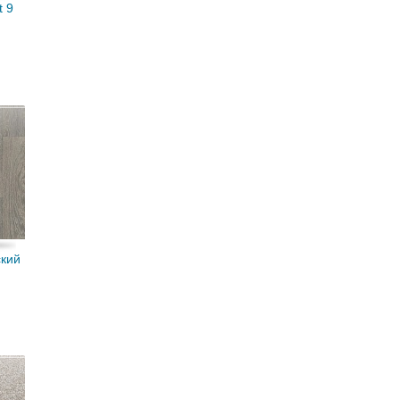
t 9
кий