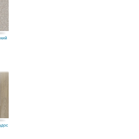
кий
адос