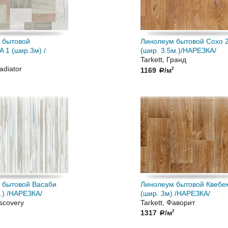
 бытовой
Линолеум бытовой Сохо 
 1 (шир.3м) /
(шир. 3.5м.)/НАРЕЗКА/
Tarkett, Гранд
ladiator
1169
/м
2
a
 бытовой Васаби
Линолеум бытовой Квебек
.) /НАРЕЗКА/
(шир. 3м) /НАРЕЗКА/
iscovery
Tarkett, Фаворит
1317
/м
2
a