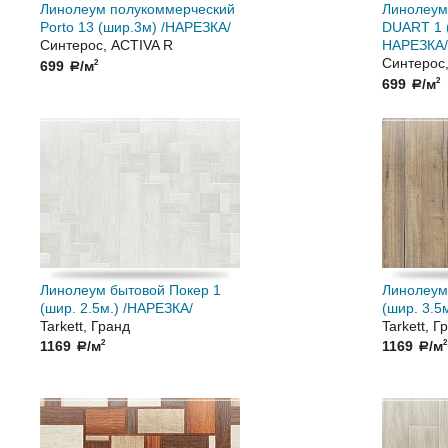
Линолеум полукоммерческий
Линолеум
Porto 13 (шир.3м) /НАРЕЗКА/
DUART 1 (
Синтерос, ACTIVA R
НАРЕЗКА/
Синтерос
699
/м
2
a
699
/м
2
a
Линолеум бытовой Покер 1
Линолеум
(шир. 2.5м.) /НАРЕЗКА/
(шир. 3.5
Tarkett, Гранд
Tarkett, Г
1169
/м
1169
/м
2
2
a
a