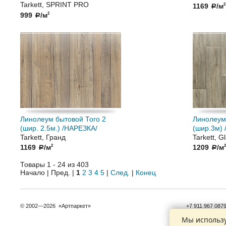
Tarkett, SPRINT PRO
1169
/м
2
a
999
/м
2
a
Линолеум бытовой Того 2
Линолеум 
(шир. 2.5м.) /НАРЕЗКА/
(шир.3м)
Tarkett, Гранд
Tarkett, G
1169
/м
1209
/м
2
2
a
a
Товары 1 - 24 из 403
Начало | Пред. |
1
2
3
4
5
|
След.
|
Конец
© 2002—2026 «Артпаркет»
+7 911 967 087
+7 921 932 827
Мы использу