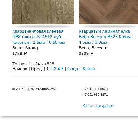
Кварцвиниловая клеевая
Кварцевый ламинат елка
ПВХ-плитка ST1512 Дуб
Betta Baccara В523 Крокус
Кариньян 2,5мм / 0.55 мм
4,5мм / 0.3мм
Betta, Strong
Betta, Baccara
1789
2729
a
a
Товары 1 - 24 из 898
Начало | Пред. |
1
2
3
4
5
|
След.
|
Конец
© 2002—2026 «Артпаркет»
+7 911 967 0879
+7 921 932 8271
Контактные данные