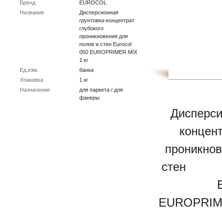
Бренд
EUROCOL
Название
Дисперсионная
грунтовка-концентрат
глубокого
проникновения для
полов и стен Eurocol
050 EUROPRIMER MIX
1 кг
Ед.изм.
банка
Упаковка
1 кг
Назначение
для паркета / для
фанеры
Дисперсио
концент
проникнов
с
Еur
EUROPRIM