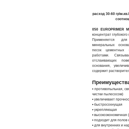
расход 30-60 гр\м.кв
соотно
050 EUROPRIMER
концентрат глубокого
Применяется для
минеральных основ
песок цементных 
работами. Связыв
отслаивающих пове
основания, увеличи
содержит растворите
Преимущества
• противопыльная, св
чистки пылесосом)
• увеличивает прочно
• быстросохнущая
• укрепляющая
• высокоэкономичная
• подходит для полов 
• для внутренних и н