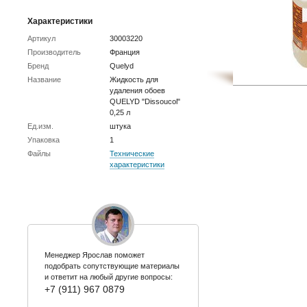
Характеристики
Артикул
30003220
Производитель
Франция
Бренд
Quelyd
Название
Жидкость для
удаления обоев
QUELYD "Dissoucol"
0,25 л
Ед.изм.
штука
Упаковка
1
Файлы
Технические
характеристики
Менеджер Ярослав поможет
подобрать сопутствующие материалы
и ответит на любый другие вопросы:
+7 (911) 967 0879