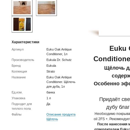
Характеристики
Euku 
Артикул
Euku Oak Antique
Conditioner, 1л
Conditione
Производитель
Eukula Dr. Schutz
Бренд
Eukula
Щёлочь д
Коллекция
Strato
содер
Название
Euku Oak Antique
Conditioner. Щёлочь
Особенно эфф
для дуба, 1л
Ед.изм.
банка
Упаковка
1 л
Придаёт св
Подходит для
Да
дубу благ
теплого пола
Необходимо покрыват
Файлы
Описание продукта
oil 2FS +. Рекомендуе
Щёлочь
После нанесения м
отвердителем Euku 