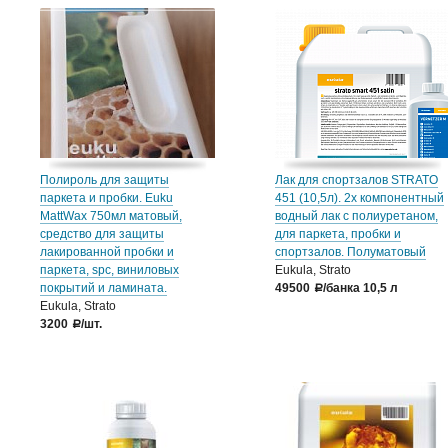
Полироль для защиты
Лак для спортзалов STRATO
паркета и пробки. Euku
451 (10,5л). 2х компонентный
MattWax 750мл матовый,
водный лак с полиуретаном,
средство для защиты
для паркета, пробки и
лакированной пробки и
спортзалов. Полуматовый
паркета, spc, виниловых
Eukula, Strato
покрытий и ламината.
49500
/банка 10,5 л
a
Eukula, Strato
3200
/шт.
a