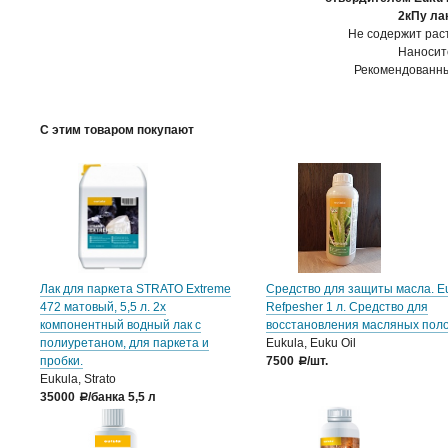
2кПу ла
Не содержит рас
Наносит
Рекомендованный
С этим товаром покупают
Лак для паркета STRATO Extreme
Средство для защиты масла. E
472 матовый, 5,5 л. 2х
Refpesher 1 л. Средство для
компонентный водный лак с
восстановления масляных поло
полиуретаном, для паркета и
Eukula, Euku Oil
пробки.
7500
/шт.
a
Eukula, Strato
35000
/банка 5,5 л
a