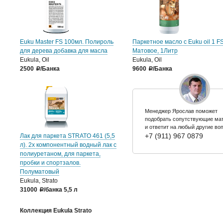
Euku Master FS 100мл. Полироль
Паркетное масло с Euku oil 1 F
для дерева добавка для масла
Матовое, 1Литр
Eukula, Oil
Eukula, Oil
2500
/Банка
9600
/Банка
a
a
Менеджер Ярослав поможет
подобрать сопутствующие ма
и ответит на любый другие во
+7 (911) 967 0879
Лак для паркета STRATO 461 (5,5
л). 2х компонентный водный лак с
полиуретаном, для паркета,
пробки и спортзалов.
Полуматовый
Eukula, Strato
31000
/банка 5,5 л
a
Коллекция Eukula Strato