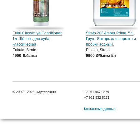
Euku Classic Iye Conditioner,
Strato 203 Amber Prime, 5л.
1л. Щёлочь для дуба,
Грунт Янтарь для паркета и
классическая
пробки водный.
Eukula, Strato
Eukula, Strato
4900
/банка
9900
/банка 5л
a
a
© 2002—2026 «Артпаркет»
+7 911 967 0879
+7 921 932 8271
Контактные данные