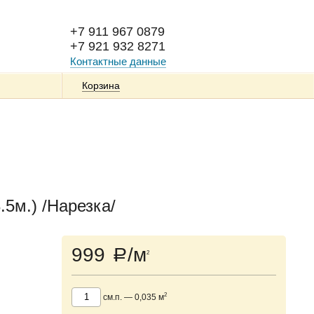
+7 911 967 0879
+7 921 932 8271
Контактные данные
Корзина
5м.) /Нарезка/
999
/м
a
2
2
см.п.
—
0,035
м