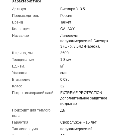
Характеристики
Артикул
Бисмарк 3_3.5
Производитель
Россия
Бренд
Tarkett
Коллекция
GALAXY
Название
Линолеум
полукоммерческий Бисмарк
3 (шир. 3.5м.) /Нарезка/
Ширина, мм
3500
Толщина, мм
1.8 мм
2
Ед.изм.
м
Упаковка
cм.п.
В упаковке
0.035
Класс
32
Покрытие/верхний слой
EXTREME PROTECTION -
дополнительное защитное
покрытие
Подходит для теплого
Да
пола
Гарантия
Срок службы - 15 лет
Тип линолеума
полукоммерческий