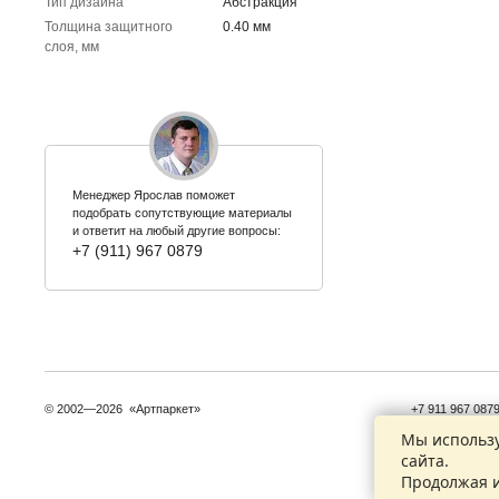
Тип дизайна
Абстракция
Толщина защитного
0.40 мм
слоя, мм
Менеджер Ярослав поможет
подобрать сопутствующие материалы
и ответит на любый другие вопросы:
+7 (911) 967 0879
© 2002—2026 «Артпаркет»
+7 911 967 087
+7 921 932 827
Мы использу
сайта.
Контактные да
Продолжая и