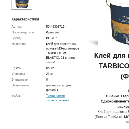
Характеристики
Артикул
50-48301716
Производитель
Франция
Бренд
BOSTIK
Название
Клей для паркета на
основе MS-полимеров
TARBICOL MS
Клей для 
ELASTIC, 21 кг /под
заказ/
TARBICO
Ед.изм.
банка
Упаковка
21 кг
(Ф
В упаковке
0
Назначение
для паркета / для
фанеры
Файлы
Технические
В банке 3 гер
характеристики
Однокомпонентн
расход
Клей для паркета
(Бостик Тарбикол МС
M