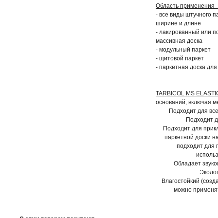
Область применения 
- все виды штучного п
ширине и длине
- лакированный или п
массивная доска
- модульный паркет
- щитовой паркет
- паркетная доска дл
TARBICOL MS ELASTI
оснований, включая ме
Подходит для все
Подходит д
Подходит для прик
паркетной доски н
подходит для 
использ
Обладает звук
Эколог
Влагостойкий (созд
можно применя