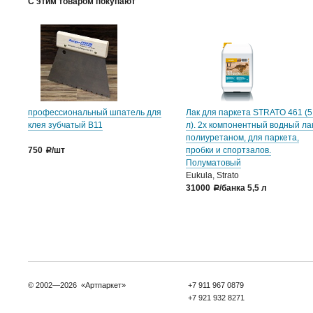
С этим товаром покупают
профессиональный шпатель для
Лак для паркета STRATO 461 (5
клея зубчатый B11
л). 2х компонентный водный ла
полиуретаном, для паркета,
750
/шт
пробки и спортзалов.
a
Полуматовый
Eukula, Strato
31000
/банка 5,5 л
a
© 2002—2026 «Артпаркет»
+7 911 967 0879
+7 921 932 8271