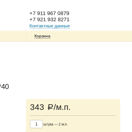
+7 911 967 0879
+7 921 932 8271
Контактные данные
Корзина
*40
343
/м.п.
a
штука
—
2
м.п.