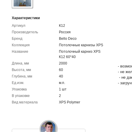
Характеристики
Артикул
К12
Производитель
Россия
Бренд
Bello Deco
Коллекция
Потолочные карнизы XPS
Название
Потолочный карниз XPS
К12 60*40
Длина, мм
2000
- возмо
Высота, мм
60
- не же
Глубина, мм
40
- не да
Ед.изм.
м.п.
- загру
Упаковка
1 шт
В упаковке
2
Вид материала
XPS Polymer