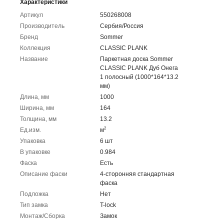
Характеристики
Артикул
550268008
Производитель
Сербия/Россия
Бренд
Sommer
Коллекция
CLASSIC PLANK
Название
Паркетная доска Sommer
CLASSIC PLANK Дуб Онега
1 полосный (1000*164*13.2
мм)
Длина, мм
1000
Ширина, мм
164
Толщина, мм
13.2
2
Ед.изм.
м
Упаковка
6 шт
В упаковке
0.984
Фаска
Есть
Описание фаски
4-сторонняя стандартная
фаска
Подложка
Нет
Тип замка
T-lock
Монтаж/Сборка
Замок