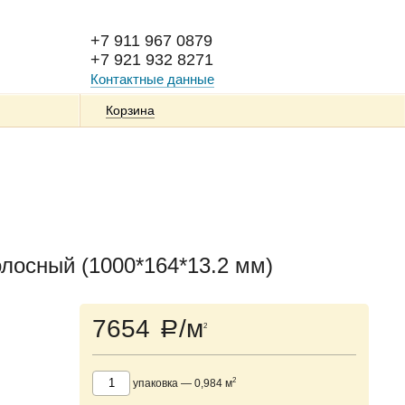
+7 911 967 0879
+7 921 932 8271
Контактные данные
Корзина
осный (1000*164*13.2 мм)
7654
/м
a
2
2
упаковка
—
0,984
м