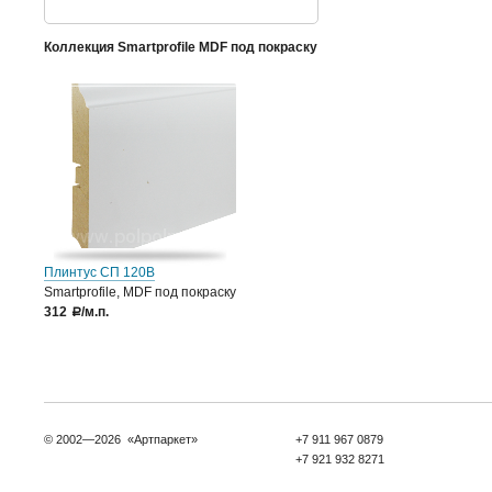
Коллекция Smartprofile MDF под покраску
Плинтус СП 120В
Smartprofile, MDF под покраску
312
/м.п.
a
© 2002—2026 «Артпаркет»
+7 911 967 0879
+7 921 932 8271