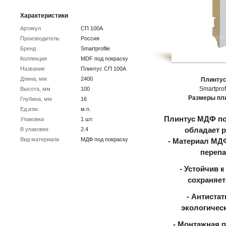
Характеристики
Артикул
СП 100А
Производитель
Россия
Бренд
Smartprofile
Коллекция
MDF под покраску
Название
Плинтус СП 100А
Длина, мм
2400
Плинтус
Smartprof
Высота, мм
100
Размеры пл
Глубина, мм
16
Ед.изм.
м.п.
Плинтус МДФ по
Упаковка
1 шт.
В упаковке
2.4
обладает 
Вид материала
МДФ под покраску
- Материал МДФ
перепа
- Устойчив 
сохраняет
- Антистат
экологичес
- Монтажная п