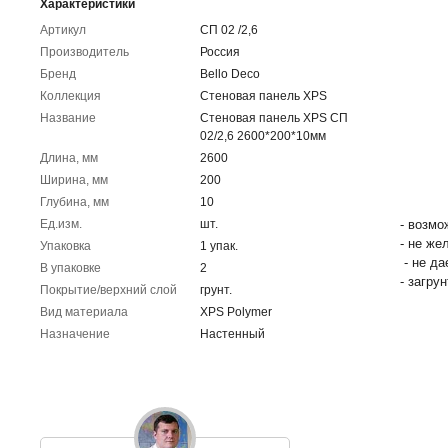
Характеристики
Артикул
СП 02 /2,6
Производитель
Россия
Бренд
Bello Deco
Коллекция
Стеновая панель XPS
Название
Стеновая панель XPS СП
02/2,6 2600*200*10мм
Длина, мм
2600
Ширина, мм
200
Глубина, мм
10
Ед.изм.
шт.
- возмо
- не же
Упаковка
1 упак.
- не да
В упаковке
2
- загру
Покрытие/верхний слой
грунт.
Вид материала
XPS Polymer
Назначение
Настенный