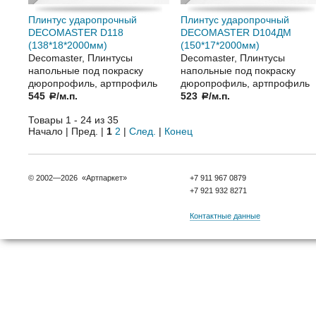
Плинтус ударопрочный
Плинтус ударопрочный
DECOMASTER D118
DECOMASTER D104ДМ
(138*18*2000мм)
(150*17*2000мм)
Decomaster, Плинтусы
Decomaster, Плинтусы
напольные под покраску
напольные под покраску
дюропрофиль, артпрофиль
дюропрофиль, артпрофиль
545
/м.п.
523
/м.п.
a
a
Товары 1 - 24 из 35
Начало | Пред. |
1
2
|
След.
|
Конец
© 2002—2026 «Артпаркет»
+7 911 967 0879
+7 921 932 8271
Контактные данные