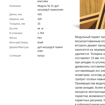
массива
Название
Модуль № 31 дуб
натур/дуб термо/клён
Длина, мм
420
Ширина, мм
420
Толщина, мм
15
Ед.изм.
кв. м
В упаковке
1.764
Модульный паркет пр
Фаска
Нет
бесшпунтованным спо
Монтаж/Сборка
Клей
которого держит проз
Дерево/Фактура
дуб натур/дуб термо/
наносится на лицевую
клён
удаляется. Толщина э
Селекция
натур
составляет 15 мм, чт
при укладке со штучн
древесины составляет
составляющие его эл
геометрию, поэтому у
требует особых навык
Преимущества модуль
сроки укладки, более
процессе эксплуатац
паркетом, возможнос
паркетных рисунков. 
в гофрокартонную кор