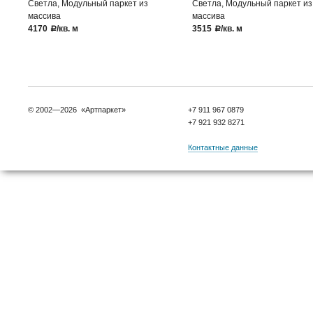
Светла, Модульный паркет из
Светла, Модульный паркет из
массива
массива
4170
/кв. м
3515
/кв. м
a
a
© 2002—2026 «Артпаркет»
+7 911 967 0879
+7 921 932 8271
Контактные данные