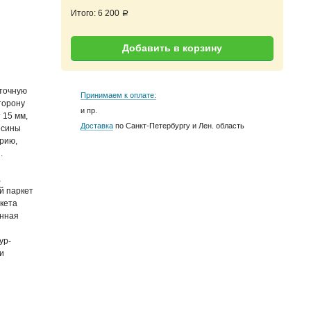
Итого:
6 200
a
Добавить в корзину
точную
Принимаем к оплате:
торону
и пр.
 15 мм,
Доставка
по Санкт-Петербургу и Лен. область
есины
рию,
.
,
й паркет
ркета
онная
ур-
и