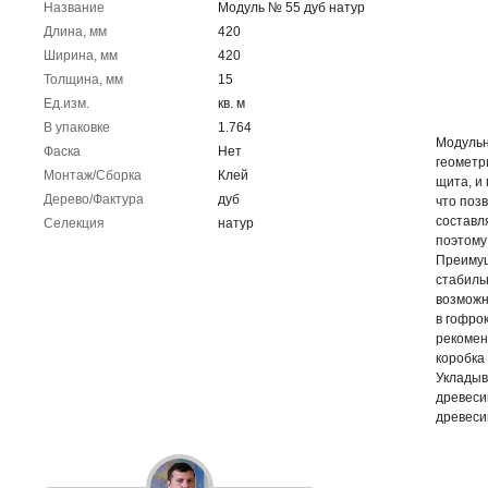
Название
Модуль № 55 дуб натур
Длина, мм
420
Ширина, мм
420
Толщина, мм
15
Ед.изм.
кв. м
В упаковке
1.764
Модульн
Фаска
Нет
геометр
Монтаж/Сборка
Клей
щита, и
Дерево/Фактура
дуб
что поз
составл
Селекция
натур
поэтому
Преимущ
стабиль
возможн
в гофро
рекомен
коробка
Укладыв
древеси
древеси