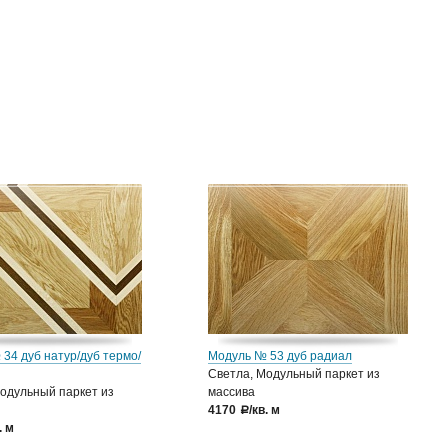
34 дуб натур/дуб термо/
Модуль № 53 дуб радиал
Светла, Модульный паркет из
одульный паркет из
массива
4170
/кв. м
a
. м