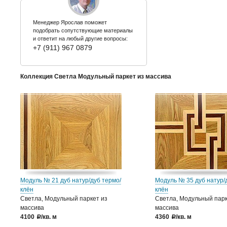
Менеджер Ярослав поможет
подобрать сопутствующие материалы
и ответит на любый другие вопросы:
+7 (911) 967 0879
Коллекция Светла Модульный паркет из массива
Модуль № 21 дуб натур/дуб термо/
Модуль № 35 дуб натур/
клён
клён
Светла, Модульный паркет из
Светла, Модульный парк
массива
массива
4100
/кв. м
4360
/кв. м
a
a