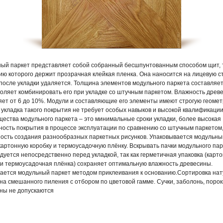
ый паркет представляет собой собранный бесшпунтованным способом щит, 
ию которого держит прозрачная клейкая пленка. Она наносится на лицевую с
 после укладки удаляется. Толщина элементов модульного паркета составляет
воляет комбинировать его при укладке со штучным паркетом. Влажность древ
яет от 6 до 10%. Модули и составляющие его элементы имеют строгую геомет
 укладка такого покрытия не требует особых навыков и высокой квалификации
ества модульного паркета – это минимальные сроки укладки, более высокая
ность покрытия в процессе эксплуатации по сравнению со штучным паркетом
ость создания разнообразных паркетных рисунков. Упаковывается модульны
картонную коробку и термоусадочную плёнку. Вскрывать пачки модульного па
дуется непосредственно перед укладкой, так как герметичная упаковка (карт
 и термоусадочная плёнка) сохраняет оптимальную влажность древесины.
ается модульный паркет методом приклеивания к основанию.Сортировка нат
на смешанного пиления с отбором по цветовой гамме. Сучки, заболонь, порок
ны не допускаются