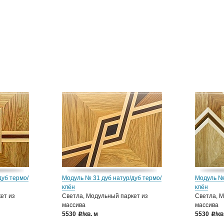
дуб термо/
Модуль № 31 дуб натур/дуб термо/
Модуль № 
клён
клён
ет из
Светла, Модульный паркет из
Светла, М
массива
массива
5530
/кв. м
5530
/кв
a
a