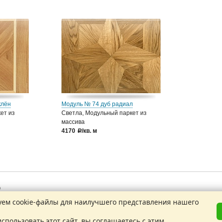
клён
Модуль № 74 дуб радиал
ет из
Светла, Модульный паркет из
массива
4170
/кв. м
a
9
1
ем cookie-файлы для наилучшего представления нашего
нные
спользовать этот сайт, вы соглашаетесь с этим.