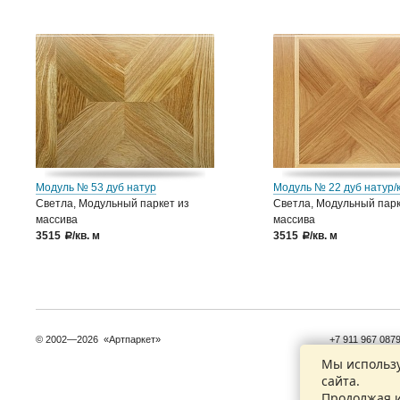
Модуль № 53 дуб натур
Модуль № 22 дуб натур/
Светла, Модульный паркет из
Светла, Модульный парк
массива
массива
3515
/кв. м
3515
/кв. м
a
a
© 2002—2026 «Артпаркет»
+7 911 967 087
+7 921 932 827
Мы использу
сайта.
Контактные да
Продолжая и