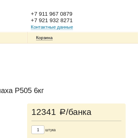
+7 911 967 0879
+7 921 932 8271
Контактные данные
Корзина
аха P505 6кг
12341
/банка
a
штука