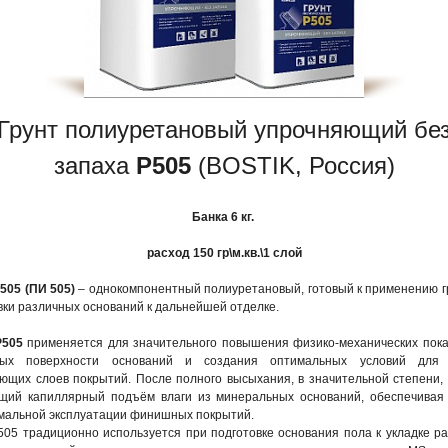
Грунт полиуретановый упрочняющий бе
запаха
P505
(BOSTIK, Россия)
Банка 6 кг.
расход 150 гр\м.кв.\1 слой
P505 (ПИ 505)
– однокомпонентный полиуретановый, готовый к применению г
вки различных оснований к дальнейшей отделке.
P505
применяется для значительного повышения физико-механических пок
ных поверхности оснований и создания оптимальных условий для 
ющих слоев покрытий. После полного высыхания, в значительной степени,
щий капиллярный подъём влаги из минеральных оснований, обеспечивая
мальной эксплуатации финишных покрытий.
P505 традиционно используется при подготовке основания пола к укладке р