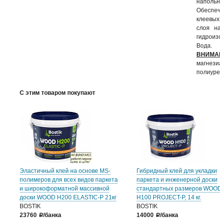
напольн
Обеспеч
клеевых
слоя н
гидроиз
Вода.
ВНИМА
магнези
полиуре
С этим товаром покупают
Эластичный клей на основе MS-
Гибридный клей для укладки
полимеров для всех видов паркета
паркета и инженерной доски
и широкоформатной массивной
стандартных размеров WOO
доски WOOD H200 ELASTIC-P 21кг
H100 PROJECT-P, 14 кг.
BOSTIK
BOSTIK
23760
/банка
14000
/банка
a
a