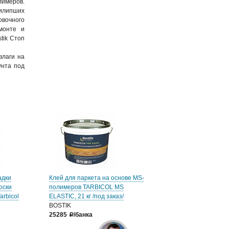
лимеров.
рилипших
овочного
монте и
tik Стоп
влаги на
унта под
адки
Клей для паркета на основе MS-
оски
полимеров TARBICOL MS
rbicol
ELASTIC, 21 кг /под заказ/
BOSTIK
25285
/банка
a