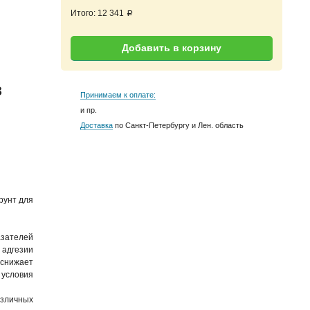
Итого:
12 341
a
Добавить в корзину
з
Принимаем к оплате:
и пр.
Доставка
по Санкт-Петербургу и Лен. область
рунт для
азателей
адгезии
 снижает
 условия
азличных