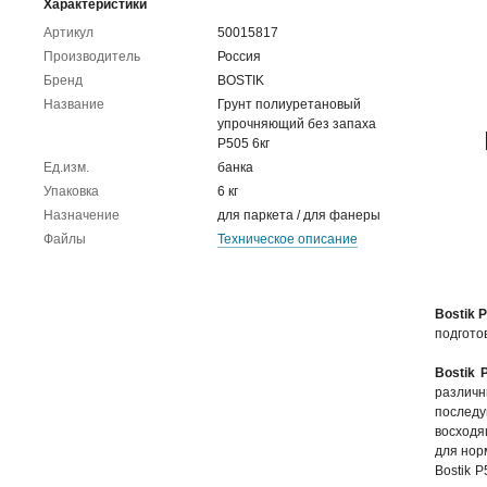
Характеристики
Артикул
50015817
Производитель
Россия
Бренд
BOSTIK
Название
Грунт полиуретановый
упрочняющий без запаха
P505 6кг
Ед.изм.
банка
Упаковка
6 кг
Назначение
для паркета / для фанеры
Файлы
Техническое описание
Bostik 
подгото
Bostik 
различ
последу
восходя
для нор
Bostik 