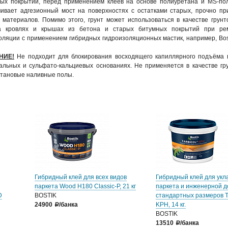
ых покрытий, перед применением клеев на основе полиуретана и MS-по
ивает адгезионный мост на поверхностях с остатками старых, прочно п
 материалов. Помимо этого, грунт может использоваться в качестве грунт
а кровлях и крышах из бетона и старых битумных покрытий при ре
оляции с применением гибридных гидроизоляционных мастик, например, Bos
НИЕ!
Не подходит для блокирования восходящего капиллярного подъёма 
альных и сульфато-кальциевых основаниях. Не применяется в качестве гр
тановые наливные полы.
Гибридный клей для всех видов
Гибридный клей для укл
паркета Wood H180 Classic-P, 21 кг
паркета и инженерной д
D
BOSTIK
стандартных размеров Ta
24900
/банка
KPH, 14 кг.
a
BOSTIK
13510
/банка
a