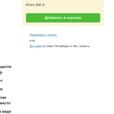
Итого:
806
a
Добавить в корзину
Принимаем к оплате:
и пр.
Доставка
по Санкт-Петербургу и Лен. область
уществ:
ур
ет
ов
учае
 место
в виде