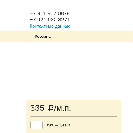
+7 911 967 0879
+7 921 932 8271
Контактные данные
Корзина
335
/м.п.
a
штука
—
2,4
м.п.