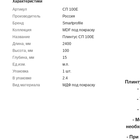
Характеристики
Артикул
СП 100Е
Производитель
Россия
Бренд
Smartprofile
Коллекция
MDF под покраску
Название
Плинтус СП 100Е
Длина, мм
2400
Высота, мм
100
Глубина, мм
15
Ед.изм.
м.п.
Упаковка
1 шт.
В упаковке
2.4
Плинт
Вид материала
МДФ под покраску
-
-
-
- М
необх
- При