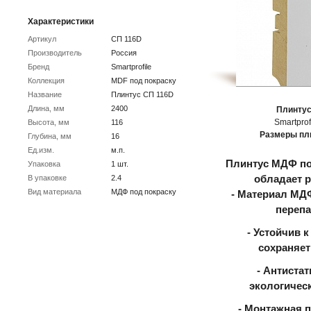
Характеристики
Артикул
СП 116D
Производитель
Россия
Бренд
Smartprofile
Коллекция
MDF под покраску
Название
Плинтус СП 116D
Длина, мм
2400
Плинтус
Smartprof
Высота, мм
116
Размеры пл
Глубина, мм
16
Ед.изм.
м.п.
Плинтус МДФ по
Упаковка
1 шт.
В упаковке
2.4
обладает 
Вид материала
МДФ под покраску
- Материал МДФ
перепа
- Устойчив 
сохраняет
- Антистат
экологичес
- Монтажная п