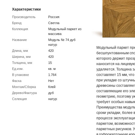
Характеристики
Производитель
Россия
Бренд
Светла
Коллекция
Модульный паркет из
массива
Название
Модуль № 74 дуб
натур
Модульный паркет пр
Длина, мм
420
бесшпунтованным спо
Ширина, мм
420
которого держит проз
Толщина, мм
15
наносится на лицевую
Ед.изм.
кв. м
удаляется. Толщина э
составляет 15 мм, чт
В упаковке
1.764
при укладке со штучн
Фаска
Нет
древесины составляет
Монтаж/Сборка
Клей
составляющие его эл
Дерево/Фактура
дуб
геометрию, поэтому у
Селекция
натур
требует особых навык
Преимущества модуль
сроки укладки, более
процессе эксплуатац
паркетом, возможнос
паркетных рисунков. 
в гофрокартонную кор