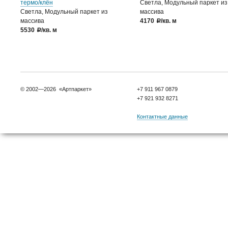
термо/клён
Светла, Модульный паркет из
Светла, Модульный паркет из
массива
массива
4170
/кв. м
a
5530
/кв. м
a
© 2002—2026 «Артпаркет»
+7 911 967 0879
+7 921 932 8271
Контактные данные